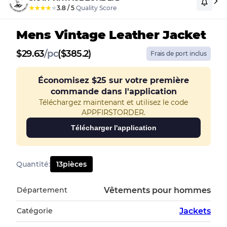
★
★
★
★
★
3.8
/
5
Quality Score
Mens Vintage Leather Jacket
$
29.63
/
pc
($385.2)
Frais de port inclus
Économisez
$25
sur votre première
commande dans l'application
Téléchargez maintenant et utilisez le code
APPFIRSTORDER.
Télécharger l'application
Quantité
:
13
pièces
Département
Vêtements pour hommes
Catégorie
Jackets