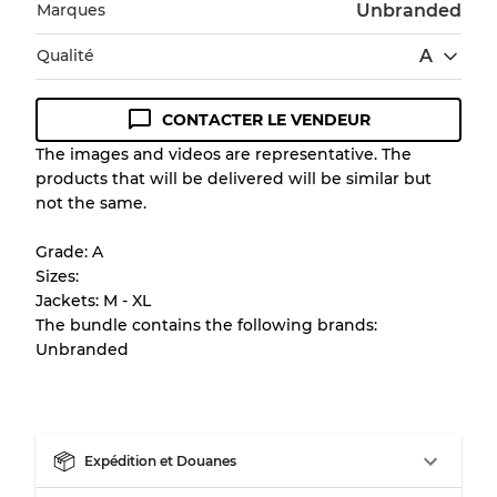
Marques
Unbranded
Qualité
A
CONTACTER LE VENDEUR
Guide des conditions
The images and videos are representative. The
products that will be delivered will be similar but
Tous les produits incluent un niveau de
not the same.
qualité pour comprendre l'état et l'apparence
de chaque article avant l'achat.
Grade: A
Sizes:
Il y a une marge d'erreur allant jusqu'à
10%
Jackets: M - XL
en raison de la vente en gros
The bundle contains the following brands:
Unbranded
Notre système à 3 niveaux
Presque neuf, usure légère
Qualité A
Expédition et Douanes