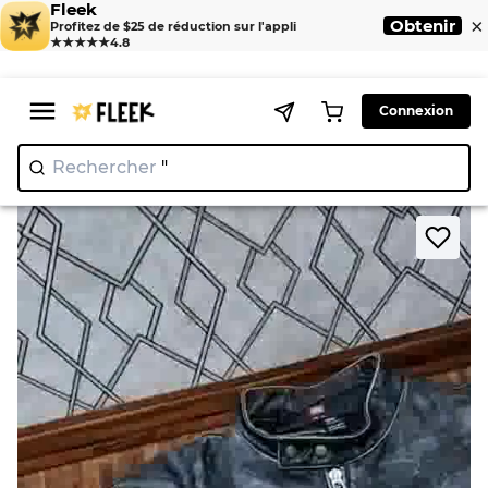
Fleek
×
Obtenir
Profitez de $25 de réduction sur l'appli
★★★★★
4.8
Connexion
Rechercher
"Jui
>
>
Home
Jackets
Mens vintage leather jacket