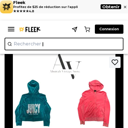
Fleek
×
Obtenir
Profitez de $25 de réduction sur l'appli
★★★★★
4.8
Connexion
Rechercher
"Nik
|
>
>
Home
Jackets
Vestes Juicy Couture 50 pièces