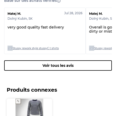
Basé sur des achats vérifiés
Jul 28, 2026
Matej M.
Matej M.
Dolný Kubín
,
SK
Dolný Kubín
,
SK
very good quality fast delivery
Overall is good
dirty or mista
Stussy rework style stussyC t shirts
Stussy rework st
Voir tous les avis
Produits connexes