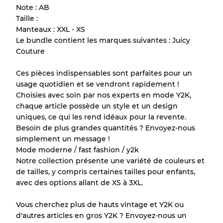
Note : AB
de chaque article avant l'achat.
Taille :
Manteaux : XXL - XS
Il y a une marge d'erreur allant jusqu'à
10%
Le bundle contient les marques suivantes : Juicy
en raison de la vente en gros
Couture
Ces pièces indispensables sont parfaites pour un
Notre système à 3 niveaux
usage quotidien et se vendront rapidement !
Choisies avec soin par nos experts en mode Y2K,
chaque article possède un style et un design
Presque neuf, usure légère
Qualité A
uniques, ce qui les rend idéaux pour la revente.
Besoin de plus grandes quantités ? Envoyez-nous
Peu utilisé
Qualité B
simplement un message !
Mode moderne / fast fashion / y2k
Notre collection présente une variété de couleurs et
Usure visible avec taches
Qualité C
de tailles, y compris certaines tailles pour enfants,
avec des options allant de XS à 3XL.
Vous cherchez plus de hauts vintage et Y2K ou
d'autres articles en gros Y2K ? Envoyez-nous un