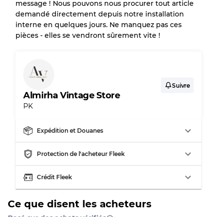
Répartition pour ratios mixtes
message ! Nous pouvons nous procurer tout article
demandé directement depuis notre installation
Qualité AB
70% A, 30% B
interne en quelques jours. Ne manquez pas ces
Qualité BC
60% B, 40% C
pièces - elles se vendront sûrement vite !
Qualité ABC
30% A, 40% B, 30% C
Suivre
Almirha Vintage Store
PK
Expédition et Douanes
Protection de l'acheteur Fleek
Crédit Fleek
Ce que disent les acheteurs