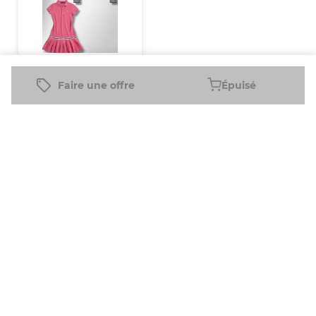
Polo Ralph lauren t 
Faire une offre
Épuisé
shirts
$
166
$
12.80
/pc
Frais de port inclus
Plateforme
Informations
Entreprise
Ressources
Vendre sur
FAQ
À propos
Nouveau
Fleek
de nous
Revendeur
Blog
Comment
Carrières
Revendeur
Assistance
ça marche
à Temps
Plein
Télécharger