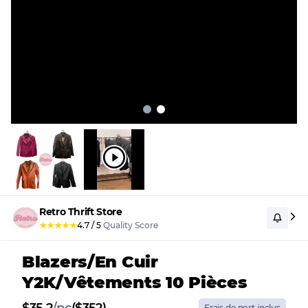
Retro Thrift Store
★
★
★
★
★
4.7
/
5
Quality Score
Blazers/en Cuir
Y2K/vêtements 10 Pièces
Frais de port inclus