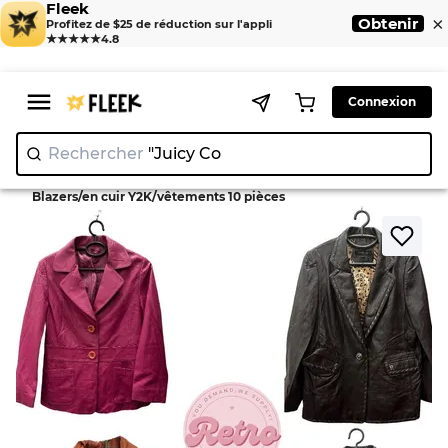
Fleek
×
Obtenir
Profitez de $25 de réduction sur l'appli
★★★★★
4.8
Connexion
Rechercher
"Juicy Couture"
|
>
>
Home
Jackets
Blazers/en cuir Y2K/vêtements 10 pièces