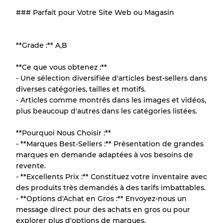
### Parfait pour Votre Site Web ou Magasin
Répartition pour ratios mixtes
**Grade :** A,B
Qualité AB
70% A, 30% B
**Ce que vous obtenez :**
Qualité BC
60% B, 40% C
- Une sélection diversifiée d'articles best-sellers dans
Qualité ABC
30% A, 40% B, 30% C
diverses catégories, tailles et motifs.
- Articles comme montrés dans les images et vidéos,
plus beaucoup d'autres dans les catégories listées.
**Pourquoi Nous Choisir :**
- **Marques Best-Sellers :** Présentation de grandes
marques en demande adaptées à vos besoins de
revente.
- **Excellents Prix :** Constituez votre inventaire avec
des produits très demandés à des tarifs imbattables.
- **Options d'Achat en Gros :** Envoyez-nous un
message direct pour des achats en gros ou pour
explorer plus d'options de marques.