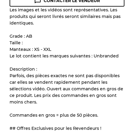
CONTACTER LE VENDEUR
Guide des conditions
Les images et les vidéos sont représentatives. Les
produits qui seront livrés seront similaires mais pas
Tous les produits incluent un niveau de
identiques.
qualité pour comprendre l'état et l'apparence
de chaque article avant l'achat.
Grade : AB
Taille :
Il y a une marge d'erreur allant jusqu'à
10%
Manteaux : XS - XXL
en raison de la vente en gros
Le lot contient les marques suivantes : Unbranded
Description :
Notre système à 3 niveaux
Parfois, des pièces exactes ne sont pas disponibles
car elles se vendent rapidement pendant les
sélections vidéo. Ouvert aux commandes en gros de
Presque neuf, usure légère
Qualité A
ce produit. Les prix des commandes en gros sont
moins chers.
Peu utilisé
Qualité B
Commandes en gros = plus de 50 pièces.
Usure visible avec taches
Qualité C
## Offres Exclusives pour les Revendeurs !