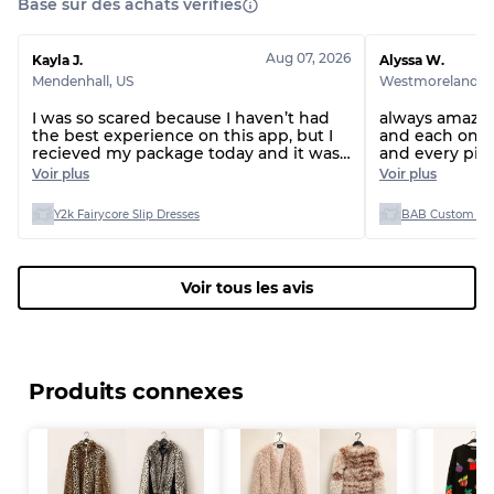
Basé sur des achats vérifiés
Aug 07, 2026
Kayla J.
Alyssa W.
Mendenhall
,
US
Westmoreland
,
U
I was so scared because I haven’t had
always amazing
the best experience on this app, but I
and each one s
recieved my package today and it was
and every piece
everything I picked and everything
person as they 
Voir plus
Voir plus
was great!
Y2k Fairycore Slip Dresses
BAB Custom Man
Voir tous les avis
Produits connexes