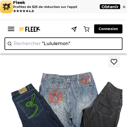
Fleek
×
Obtenir
Profitez de $25 de réduction sur l'appli
★★★★★
4.8
Connexion
Rechercher
"Lululemon"
>
>
Home
Short
Shorts baggy Hip Hop Y2K