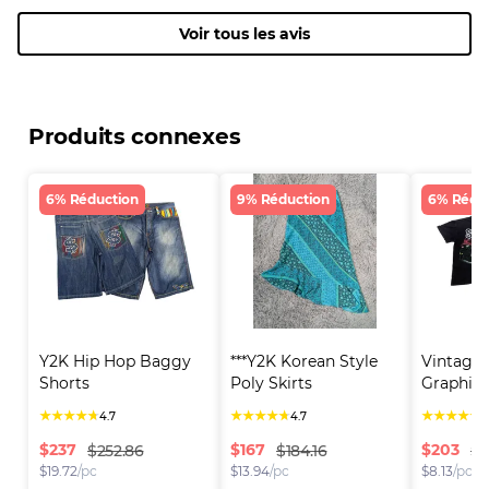
Voir tous les avis
Produits connexes
6% Réduction
9% Réduction
6% Rédu
Y2K Hip Hop Baggy 
***Y2K Korean Style 
Vintage 
Shorts
Poly Skirts
Graphic P
★
★
★
★
★
★
★
★
★
★
★
★
★
★
★
4.7
4.7
4
$
237
$
167
$
203
$252.86
$184.16
$2
$
19.72
/pc
$
13.94
/pc
$
8.13
/pc