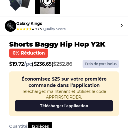
Galaxy Kings
★
★
★
★
★
4.7
/
5
Quality Score
Shorts Baggy Hip Hop Y2K
6% Réduction
$
19.72
/
pc
($236.65)
$252.86
Frais de port inclus
Économisez
$25
sur votre première
commande dans l'application
Téléchargez maintenant et utilisez le code
APPFIRSTORDER.
Télécharger l'application
Quantité
:
12
pièces