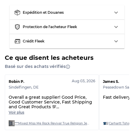
Notre système à 3 niveaux
Expédition et Douanes
Presque neuf, usure légère
Qualité A
Protection de l'acheteur Fleek
Peu utilisé
Qualité B
Crédit Fleek
Ce que disent les acheteurs
Usure visible avec taches
Qualité C
Basé sur des achats vérifiés
Aug 03, 2026
Robin P.
James S.
Sindelfingen
,
DE
Peasedown Saint
Répartition pour ratios mixtes
Overall a great supplier! Good Price,
Fast delivery 
Good Customer Service, Fast Shipping
Qualité AB
70% A, 30% B
and Great Products 💯
Qualité BC
60% B, 40% C
I recommend this Supplier! I will order
Voir plus
again! 📦
Qualité ABC
30% A, 40% B, 30% C
***Mixed Miss Me Rock Revival True Religion Jeans Bundle
Carhartt Tshirts