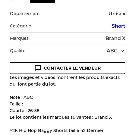
Département
Unisex
Catégorie
Short
Marques
Brand X
Qualité
ABC
CONTACTER LE VENDEUR
Guide des conditions
Les images et vidéos montrent les produits exacts
qui font partie du lot.
Tous les produits incluent un niveau de
qualité pour comprendre l'état et l'apparence
Note : ABC
de chaque article avant l'achat.
Taille :
Courte : 26-38
Il y a une marge d'erreur allant jusqu'à
10%
Le lot contient les marques suivantes : Brand X
en raison de la vente en gros
Y2K Hip Hop Baggy Shorts taille 42 Dernier