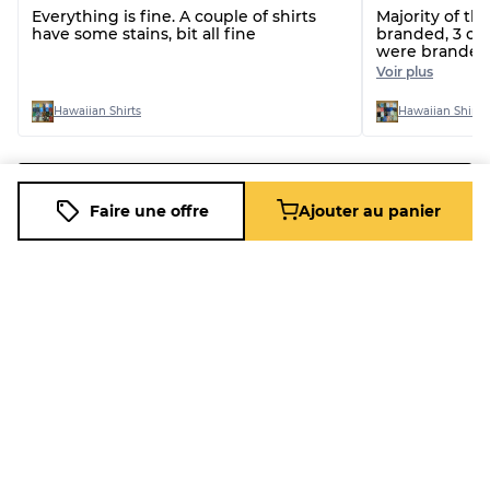
Everything is fine. A couple of shirts
Majority of the shirts were non
have some stains, bit all fine
branded, 3 of
were branded.
the issue AV
Voir plus
Hawaiian Shirts
Hawaiian Shirts
Voir tous les avis
Faire une offre
Ajouter au panier
Produits connexes