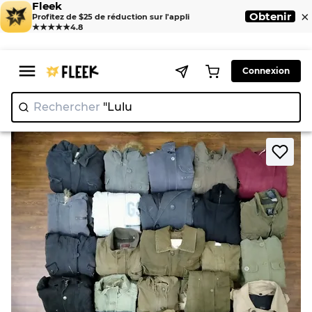
Fleek
×
Obtenir
Profitez de $25 de réduction sur l'appli
★★★★★
4.8
Connexion
Rechercher
"Lululemon"
|
>
>
Home
Jacket
Veste Y2K