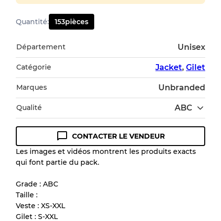
Quantité
:
153
pièces
Département
Unisex
Catégorie
Jacket
,
Gilet
Marques
Unbranded
Qualité
ABC
CONTACTER LE VENDEUR
Guide des conditions
Les images et vidéos montrent les produits exacts
qui font partie du pack.
Tous les produits incluent un niveau de
qualité pour comprendre l'état et l'apparence
Grade : ABC
de chaque article avant l'achat.
Taille :
Veste : XS-XXL
Il y a une marge d'erreur allant jusqu'à
10%
Gilet : S-XXL