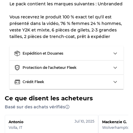
en raison de la vente en gros
Le pack contient les marques suivantes : Unbranded
Vous recevrez le produit 100 % exact tel qu'il est
Notre système à 3 niveaux
présenté dans la vidéo, 76 % femmes 24 % hommes,
veste Y2K et mixte, 6 pièces de gilets, 2-3 grandes
tailles, 2 pièces de trench-coat, prêt à expédier
Presque neuf, usure légère
Qualité A
Expédition et Douanes
Peu utilisé
Qualité B
Protection de l'acheteur Fleek
Usure visible avec taches
Qualité C
Crédit Fleek
Ce que disent les acheteurs
Basé sur des achats vérifiés
Répartition pour ratios mixtes
Qualité AB
70% A, 30% B
Jul 10, 2025
Antonio
Mackenzie G.
Qualité BC
60% B, 40% C
Volla
,
IT
Wolverhampton
Qualité ABC
30% A, 40% B, 30% C