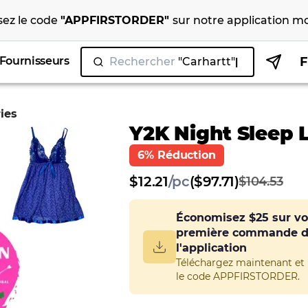
isez le code
"
APPFIRSTORDER
"
sur notre
application mo
Fournisseurs
Rechercher
"C
ies
Y2K Night Sleep 
6% Réduction
$
12.21
/
pc
($97.71)
$104.53
Économisez
$25
sur vo
première commande 
l'application
Téléchargez maintenant et u
le code APPFIRSTORDER.