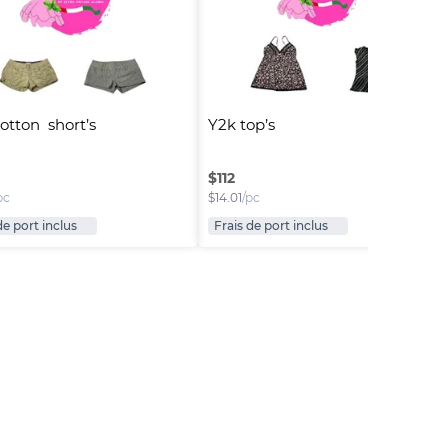
otton  short’s
Y2k top’s
$
112
pc
$
14.01
/pc
de port inclus
Frais de port inclus