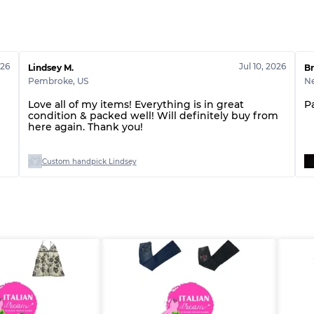
Qualité ABC
026
Jul 10, 2026
Lindsey M.
Br
Pembroke
,
US
N
Love all of my items! Everything is in great
P
condition & packed well! Will definitely buy from
here again. Thank you!
Custom handpick Lindsey