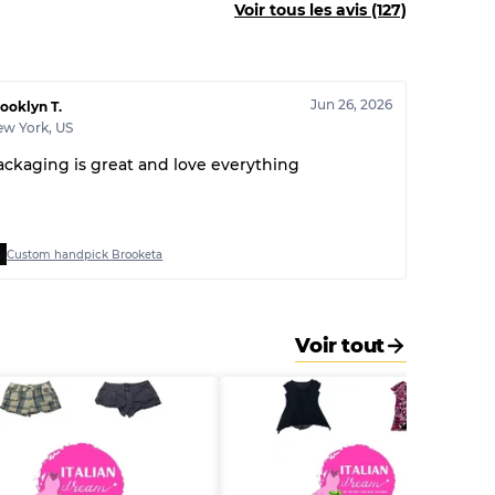
30% A, 40% B, 30% C
Voir tous les avis (127)
Jun 26, 2026
ooklyn T.
ew York
,
US
ackaging is great and love everything
Custom handpick Brooketa
Voir tout