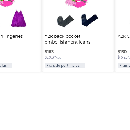
h lingeries
Y2k back pocket 
Y2k C
embellishment jeans
$
163
$
130
$
20.37
/pc
$
16.23
/
nclus
Frais de port inclus
Frais 