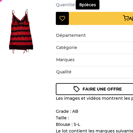
Quantité
:
8
pièces
A
Département
Catégorie
Marques
Qualité
FAIRE UNE OFFRE
Les images et vidéos montrent les pr
Guide des conditions
Tous les produits incluent un
Grade : AB
l'état et l'apparence de chaque
Taille :
Blouse : S-L
Le lot contient les marques suivant
Il y a une marge d'erreur al