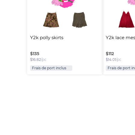
Y2k polly skirts
Y2k lace mes
$
135
$
112
$
16.82
/pc
$
14.01
/pc
Frais de port inclus
Frais de port i