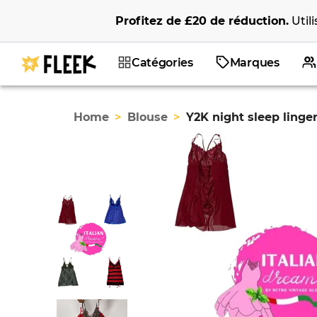
Profitez de
£20
de réduction
.
Util
Catégories
Marques
Home
>
Blouse
>
Y2K night sleep linger