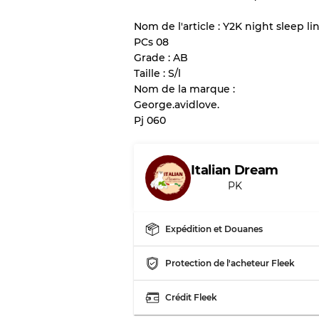
vente en gros
Nom de l'article : Y2K night sleep li
PCs 08
Grade : AB
Notre système à 3 niveau
Taille : S/l
Nom de la marque :
Presque neuf, usure 
Qualité A
George.avidlove.
Pj 060
Peu utilisé
Qualité B
Italian Dream
PK
Usure visible avec t
Qualité C
Expédition et Douanes
Protection de l'acheteur Fleek
Répartition pour ratios m
Qualité AB
Crédit Fleek
Qualité BC