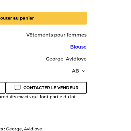
jouter au panier
Vêtements pour femmes
Blouse
George, Avidlove
AB
CONTACTER LE VENDEUR
oduits exacts qui font partie du lot.
 niveau de qualité pour comprendre
 article avant l'achat.
es : George, Avidlove
lant jusqu'à
10%
en raison de la