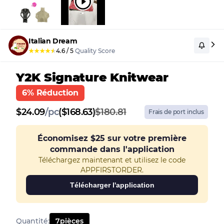
Italian Dream
★
★
★
★
★
4.6
/
5
Quality Score
Y2K Signature Knitwear
6% Réduction
$
24.09
/
pc
($168.63)
$180.81
Frais de port inclus
Économisez
$25
sur votre première
commande dans l'application
Téléchargez maintenant et utilisez le code
APPFIRSTORDER.
Télécharger l'application
Quantité
:
7
pièces