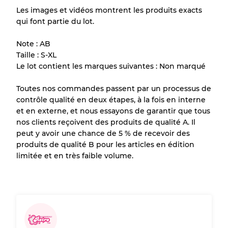
Les images et vidéos montrent les produits exacts
Notre système à 3 niveaux
qui font partie du lot.
Note : AB
Presque neuf, usure légère
Qualité A
Taille : S-XL
Le lot contient les marques suivantes : Non marqué
Peu utilisé
Qualité B
Toutes nos commandes passent par un processus de
contrôle qualité en deux étapes, à la fois en interne
Usure visible avec taches
Qualité C
et en externe, et nous essayons de garantir que tous
nos clients reçoivent des produits de qualité A. Il
peut y avoir une chance de 5 % de recevoir des
produits de qualité B pour les articles en édition
limitée et en très faible volume.
Répartition pour ratios mixtes
Qualité AB
70% A, 30% B
Qualité BC
60% B, 40% C
Qualité ABC
30% A, 40% B, 30% C