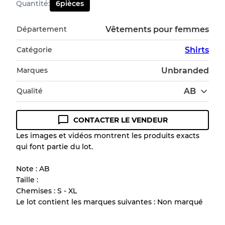
Quantité
:
6
pièces
Département
Vêtements pour femmes
Catégorie
Shirts
Marques
Unbranded
Qualité
AB
CONTACTER LE VENDEUR
Guide des conditions
Les images et vidéos montrent les produits exacts
qui font partie du lot.
Tous les produits incluent un niveau de
qualité pour comprendre l'état et l'apparence
Note : AB
de chaque article avant l'achat.
Taille :
Chemises : S - XL
Il y a une marge d'erreur allant jusqu'à
10%
Le lot contient les marques suivantes : Non marqué
en raison de la vente en gros