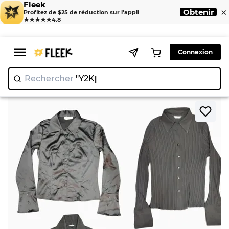
Fleek
×
Obtenir
Profitez de $25 de réduction sur l'appli
★★★★★
4.8
Connexion
Rechercher
"Y2K"
>
>
Home
Shirts
Chemises Y2K Dark OfficeCore