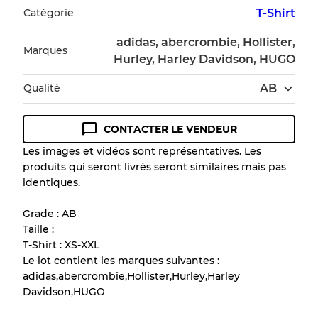
Catégorie
T-Shirt
adidas, abercrombie, Hollister,
Marques
Hurley, Harley Davidson, HUGO
Qualité
AB
CONTACTER LE VENDEUR
Guide des conditions
Les images et vidéos sont représentatives. Les
produits qui seront livrés seront similaires mais pas
Tous les produits incluent un niveau de
identiques.
qualité pour comprendre l'état et l'apparence
de chaque article avant l'achat.
Grade : AB
Taille :
Il y a une marge d'erreur allant jusqu'à
10%
T-Shirt : XS-XXL
en raison de la vente en gros
Le lot contient les marques suivantes :
adidas,abercrombie,Hollister,Hurley,Harley
Davidson,HUGO
Notre système à 3 niveaux