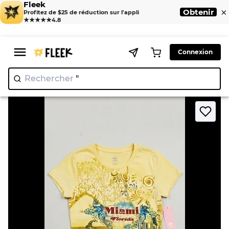
Fleek
×
Obtenir
Profitez de $25 de réduction sur l'appli
★★★★★
4.8
Connexion
Rechercher
"N
>
>
Home
T-Shirt
Y2K Streetwear Essential Baby Tee