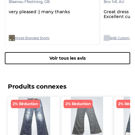
Blaenau Ffestiniog
,
GB
Box hill
,
AU
very pleased :) many thanks
Great dress ,
Excellent cus
Mixed Branded Shorts
BAB Custom Man
Voir tous les avis
Produits connexes
2% Réduction
2% Réduction
2% Rédu