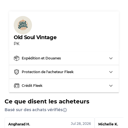
Presque neuf, usure légère
Qualité A
Peu utilisé
Qualité B
Old Soul Vintage
PK
Usure visible avec taches
Qualité C
Expédition et Douanes
Protection de l'acheteur Fleek
Répartition pour ratios mixtes
Crédit Fleek
Qualité AB
70% A, 30% B
Qualité BC
60% B, 40% C
Qualité ABC
30% A, 40% B, 30% C
Ce que disent les acheteurs
Basé sur des achats vérifiés
Jul 28, 2026
Angharad H.
Michelle K.