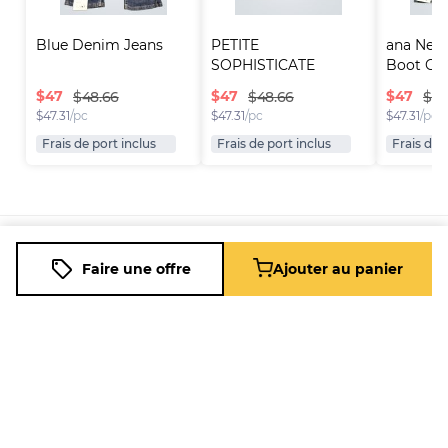
Blue Denim Jeans
PETITE 
ana New
SOPHISTICATE 
Boot Cut
Women's Flared ..
$
47
$
47
$
47
$48.66
$48.66
$48
$
47.31
/pc
$
47.31
/pc
$
47.31
/pc
Frais de port inclus
Frais de port inclus
Frais de 
Plateforme
Informations
Entreprise
Ressources
Faire une offre
Ajouter au panier
Vendre sur
FAQ
À propos
Nouveau
Fleek
de nous
Revendeur
Blog
Comment
Carrières
Revendeur
Assistance
ça marche
à Temps
Plein
Télécharger
l'application
Entreprise
mobile