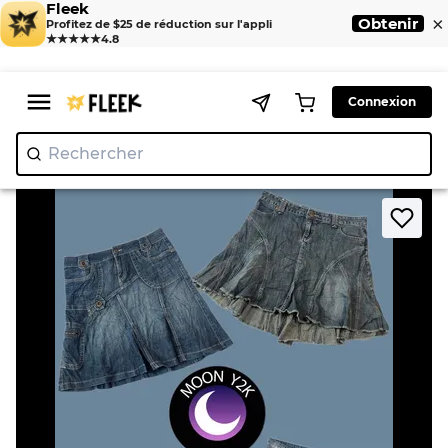
Fleek
×
Obtenir
Profitez de $25 de réduction sur l'appli
★★★★★
4.8
Connexion
Rechercher
"Nik
|
>
>
Home
Skirts
Jupes en denim Y2K IT Girl (A-18)