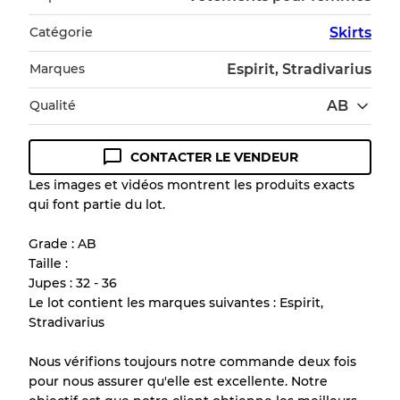
Catégorie
Skirts
Marques
Espirit, Stradivarius
Qualité
AB
CONTACTER LE VENDEUR
Guide des conditions
Les images et vidéos montrent les produits exacts
qui font partie du lot.
Tous les produits incluent un niveau de
qualité pour comprendre l'état et l'apparence
Grade : AB
de chaque article avant l'achat.
Taille :
Jupes : 32 - 36
Il y a une marge d'erreur allant jusqu'à
10%
Le lot contient les marques suivantes : Espirit,
en raison de la vente en gros
Stradivarius
Nous vérifions toujours notre commande deux fois
Notre système à 3 niveaux
pour nous assurer qu'elle est excellente. Notre