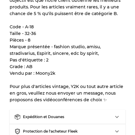
objectif est que notre client obtienne les meilleurs
produits. Pour les articles vraiment rares, il y a une
Presque neuf, usure légère
Qualité A
chance de 5 % qu'ils puissent être de catégorie B.
Peu utilisé
Qualité B
Code - A-18
Taille - 32-36
Pièces - 8
Usure visible avec taches
Qualité C
Marque présentée - fashion studio, amisu,
stradivarius, Espirit, sincere, edc by spirit,
Pas d'étiquette : 2
Grade : AB
Vendu par : Moony2k
Répartition pour ratios mixtes
Pour plus d'articles vintage, Y2K ou tout autre article
Qualité AB
70% A, 30% B
en gros, veuillez nous envoyer un message, nous
Qualité BC
60% B, 40% C
proposons des vidéoconférences de choix ✨
Qualité ABC
30% A, 40% B, 30% C
Expédition et Douanes
Protection de l'acheteur Fleek