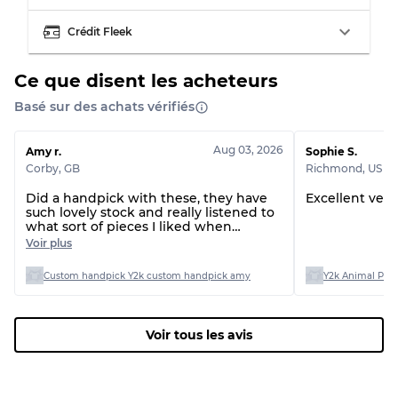
Crédit Fleek
Ce que disent les acheteurs
Basé sur des achats vérifiés
Aug 03, 2026
Amy r.
Sophie S.
Corby
,
GB
Richmond
,
US
Did a handpick with these, they have
Excellent very
such lovely stock and really listened to
what sort of pieces I liked when
presenting them to me on the call, all
Voir plus
arrived with no issues at all :)
Custom handpick Y2k custom handpick amy
Y2k Animal Print
Voir tous les avis