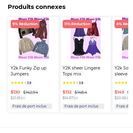
Produits connexes
9% Réduction
11% Réduction
8% Rédu
Y2k Funky Zip up 
Y2K sheer Lingere 
Y2k Soft 
Jumpers
Tops mix
sleeve Cr
★
★
★
★
★
★
★
★
★
★
★
★
★
★
★
3.8
3.8
3
$
130
$
132
$
145
$142.94
$148.4
$1
$
21.61
/pc
$
14.67
/pc
$
20.65
/pc
Frais de port inclus
Frais de port inclus
Frais de 