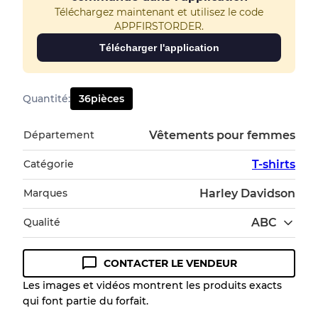
Téléchargez maintenant et utilisez le code
APPFIRSTORDER.
Télécharger l'application
Quantité
:
36
pièces
Département
Vêtements pour femmes
Catégorie
T-shirts
Marques
Harley Davidson
Qualité
ABC
CONTACTER LE VENDEUR
Guide des conditions
Les images et vidéos montrent les produits exacts
qui font partie du forfait.
Tous les produits incluent un niveau de
qualité pour comprendre l'état et l'apparence