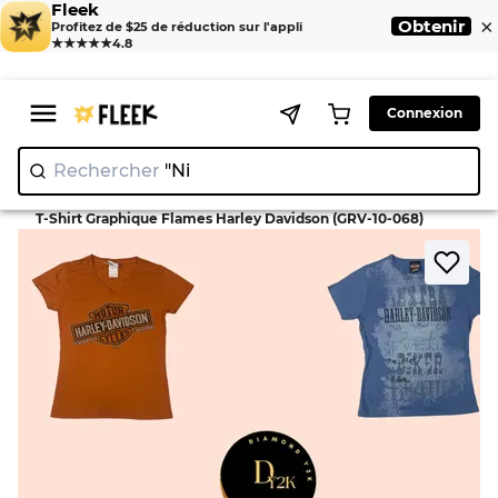
Fleek
×
Obtenir
Profitez de $25 de réduction sur l'appli
★★★★★
4.8
Connexion
Rechercher
"Nike"
|
>
>
Home
T-shirts
T-Shirt Graphique Flames Harley Davidson (GRV-10-068)