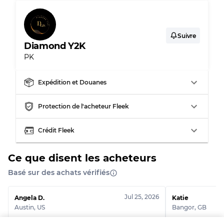
Répartition pour ratios mixtes
Qualité AB
70% A, 30% B
Qualité BC
60% B, 40% C
Suivre
Qualité ABC
30% A, 40% B, 30% C
Diamond Y2K
PK
Expédition et Douanes
Protection de l'acheteur Fleek
Crédit Fleek
Ce que disent les acheteurs
Basé sur des achats vérifiés
Jul 25, 2026
Angela D.
Katie
Austin
,
US
Bangor
,
GB