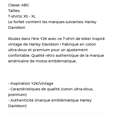
Classe: ABC
de chaque article avant l'achat.
Tailles:
T-shirts: XS - XL
Il y a une marge d'erreur allant jusqu'à
10%
Le forfait contient les marques suivantes: Harley
en raison de la vente en gros
Davidson
Roulez dans l'ère Y2K avec ce T-shirt de biker inspiré
Notre système à 3 niveaux
vintage de Harley Davidson ! Fabriqué en coton
ultra-doux et premium pour un ajustement
confortable. Qualité rétro authentique de la marque
Presque neuf, usure légère
Qualité A
américaine de motos emblématique.
Peu utilisé
Qualité B
- Inspiration Y2K/vintage
Usure visible avec taches
Qualité C
- Caractéristiques de qualité (coton ultra-doux,
premium)
- Authenticité (marque emblématique Harley
Davidson)