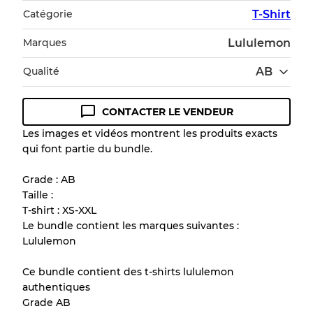
Catégorie
T-Shirt
Marques
Lululemon
Qualité
AB
CONTACTER LE VENDEUR
Guide des conditions
Les images et vidéos montrent les produits exacts
qui font partie du bundle.
Tous les produits incluent un niveau de
qualité pour comprendre l'état et l'apparence
Grade : AB
de chaque article avant l'achat.
Taille :
T-shirt : XS-XXL
Il y a une marge d'erreur allant jusqu'à
10%
Le bundle contient les marques suivantes :
en raison de la vente en gros
Lululemon
Ce bundle contient des t-shirts lululemon
Notre système à 3 niveaux
authentiques
Grade AB