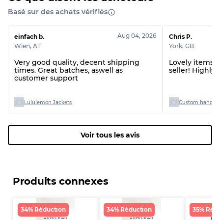
Basé sur des achats vérifiés
Aug 04, 2026
einfach b.
Chris P.
Wien
,
AT
York
,
GB
Very good quality, decent shipping
Lovely items! 
times. Great batches, aswell as
seller! Highl
customer support
Lululemon Jackets
Custom handpic
Voir tous les avis
Produits connexes
34% Réduction
34% Réduction
35% Rédu