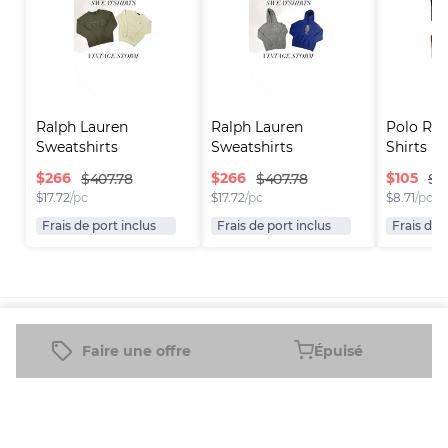
Ralph Lauren 
Ralph Lauren 
Polo Ral
Sweatshirts
Sweatshirts
Shirts
$
266
$
266
$
105
$407.78
$407.78
$16
$
17.72
/pc
$
17.72
/pc
$
8.71
/pc
Frais de port inclus
Frais de port inclus
Frais de 
Plateforme
Informations
Entreprise
Ressources
Faire une offre
Épuisé
Vendre sur
FAQ
À propos
Nouveau
Fleek
de nous
Revendeur
Blog
Comment
Carrières
Revendeur
Assistance
ça marche
à Temps