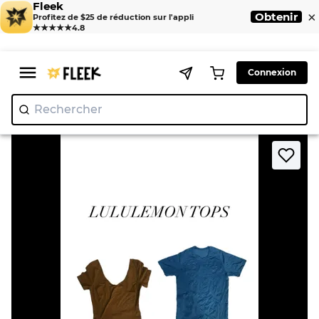
Fleek
×
Obtenir
Profitez de $25 de réduction sur l'appli
★★★★★
4.8
Connexion
Rechercher
"Ni
|
>
>
Home
T-Shirt
Lululemon Tops