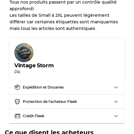
Tous nos produits passent par un contrôle qualité
Presque neuf, usure légère
Qualité A
approfondi
Les tailles de Small à 2XL peuvent légèrement
Peu utilisé
Qualité B
différer car certaines étiquettes sont manquantes
mais tous les articles sont authentiques
Usure visible avec taches
Qualité C
Vintage Storm
PK
Répartition pour ratios mixtes
Qualité AB
70% A, 30% B
Expédition et Douanes
Qualité BC
60% B, 40% C
Qualité ABC
30% A, 40% B, 30% C
Protection de l'acheteur Fleek
Crédit Fleek
Ce que disent les acheteurs