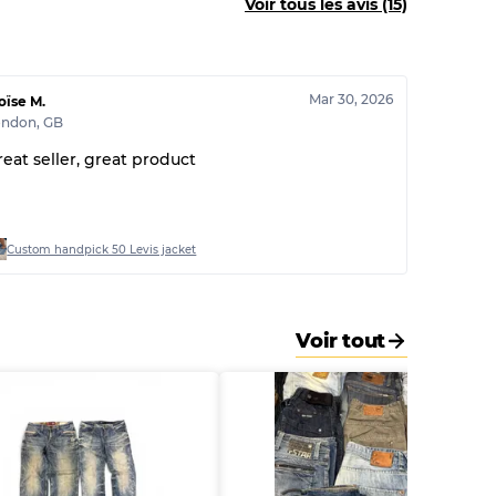
Voir tous les avis (15)
30% A, 40% B, 30% C
Mar 30, 2026
oïse M.
ondon
,
GB
reat seller, great product
Custom handpick 50 Levis jacket
Voir tout