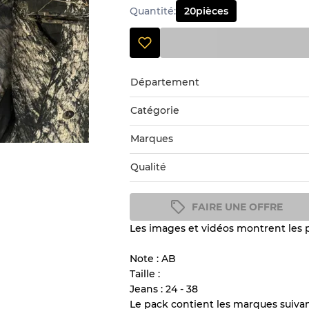
Quantité
:
20
pièces
Département
Catégorie
Marques
Qualité
FAIRE UNE OFFRE
Les images et vidéos montrent les p
Guide des conditions
Tous les produits incluent un
Note : AB
l'état et l'apparence de chaque
Taille :
Jeans : 24 - 38
Le pack contient les marques suivan
Il y a une marge d'erreur al