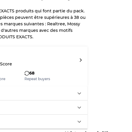
XACTS produits qui font partie du pack.
de pièces peuvent être supérieures à 38 ou
les marques suivantes : Realtree, Mossy
x
t d'autres marques avec des motifs
ODUITS EXACTS.
légère
 Score
68
aches
ore
Repeat buyers
ixtes
70% A, 30% B
60% B, 40% C