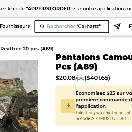
isez le code
"
APPFIRSTORDER
"
sur notre
application mo
Fournisseurs
Rechercher
"Ca
|
Realtree 20 pcs (A89)
Pantalons Camouf
Pcs (A89)
$
20.08
/
pc
($401.65)
Économisez
$25
sur vo
première commande 
l'application
Téléchargez maintenant et u
le code APPFIRSTORDER.