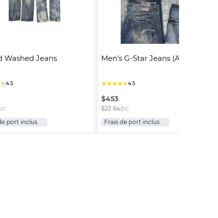
d Washed Jeans
Men’s G-Star Jeans (A-6)
★
★
★
★
★
★
★
4.5
4.5
$
453
pc
$
22.64
/pc
de port inclus
Frais de port inclus