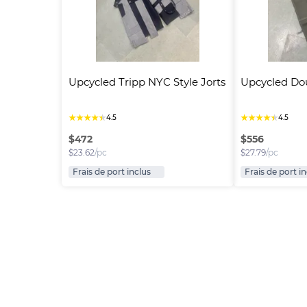
Upcycled Tripp NYC Style Jorts
Upcycled Do
★
★
★
★
★
★
★
★
★
★
4.5
4.5
$
472
$
556
$
23.62
/pc
$
27.79
/pc
Frais de port inclus
Frais de port i