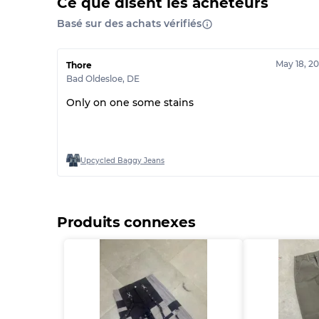
Ce que disent les acheteurs
Basé sur des achats vérifiés
May 18, 2
Thore
Bad Oldesloe
,
DE
Only on one some stains
Upcycled Baggy Jeans
Produits connexes