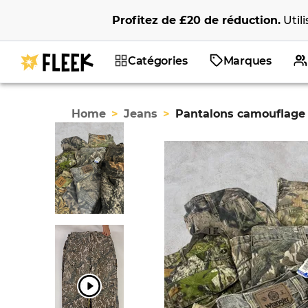
Profitez de
£20
de réduction
.
Util
Catégories
Marques
Home
>
Jeans
>
Pantalons camouflage 