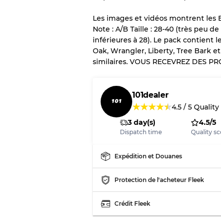
vente en gros
Les images et vidéos montrent les E
Note : A/B Taille : 28-40 (très peu 
inférieures à 28). Le pack contient 
Notre système à 3 niveau
Oak, Wrangler, Liberty, Tree Bark e
similaires. VOUS RECEVREZ DES PR
Presque neuf, usure 
Qualité A
101dealer
Peu utilisé
Qualité B
★
★
★
★
★
4.5
/
5
Quality
3 day(s)
4.5/5
Usure visible avec t
Qualité C
Dispatch time
Quality sc
Expédition et Douanes
Protection de l'acheteur Fleek
Répartition pour ratios m
Qualité AB
Crédit Fleek
Qualité BC