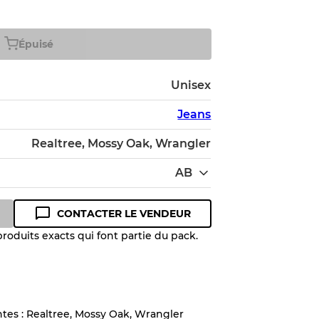
Épuisé
Unisex
Jeans
Realtree, Mossy Oak, Wrangler
AB
CONTACTER LE VENDEUR
roduits exacts qui font partie du pack.
 niveau de qualité pour comprendre
 article avant l'achat.
tes : Realtree, Mossy Oak, Wrangler
lant jusqu'à
10%
en raison de la