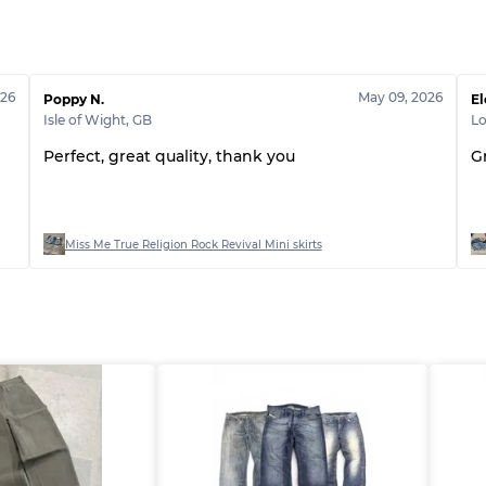
Qualité ABC
026
May 09, 2026
Poppy N.
El
Isle of Wight
,
GB
L
Perfect, great quality, thank you
G
Miss Me True Religion Rock Revival Mini skirts