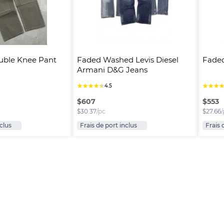
uble Knee Pant
Faded Washed Levis Diesel 
Fade
Armani D&G Jeans
★
★
★
★
★
★
★
★
4.5
$
607
$
553
$
30.37
/pc
$
27.66
/
nclus
Frais de port inclus
Frais 