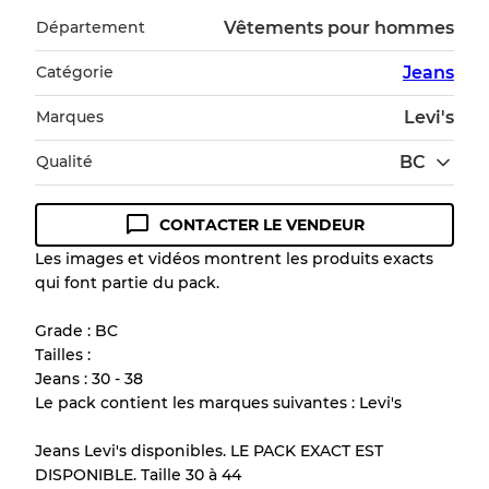
Département
Vêtements pour hommes
Catégorie
Jeans
Marques
Levi's
Qualité
BC
CONTACTER LE VENDEUR
Guide des conditions
Les images et vidéos montrent les produits exacts
qui font partie du pack.
Tous les produits incluent un niveau de
qualité pour comprendre l'état et l'apparence
Grade : BC
de chaque article avant l'achat.
Tailles :
Jeans : 30 - 38
Il y a une marge d'erreur allant jusqu'à
10%
Le pack contient les marques suivantes : Levi's
en raison de la vente en gros
Jeans Levi's disponibles. LE PACK EXACT EST
DISPONIBLE. Taille 30 à 44