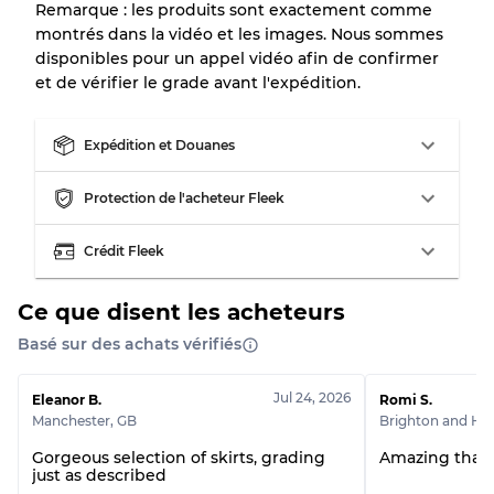
Notre système à 3 niveaux
Remarque : les produits sont exactement comme
montrés dans la vidéo et les images. Nous sommes
disponibles pour un appel vidéo afin de confirmer
Presque neuf, usure légère
Qualité A
et de vérifier le grade avant l'expédition.
Peu utilisé
Qualité B
Expédition et Douanes
Usure visible avec taches
Qualité C
Protection de l'acheteur Fleek
Crédit Fleek
Ce que disent les acheteurs
Répartition pour ratios mixtes
Basé sur des achats vérifiés
Qualité AB
70% A, 30% B
Qualité BC
60% B, 40% C
Jul 24, 2026
Eleanor B.
Romi S.
Qualité ABC
30% A, 40% B, 30% C
Manchester
,
GB
Brighton and Ho
Gorgeous selection of skirts, grading
Amazing thank
just as described