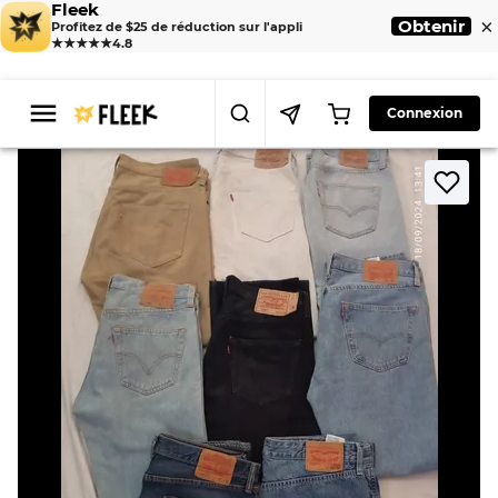
Fleek
×
Obtenir
Profitez de $25 de réduction sur l'appli
★★★★★
4.8
Connexion
>
>
Home
Jeans
TAV#8 Hommes Jeans Levis