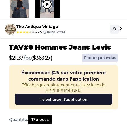
The Antique Vintage
★
★
★
★
★
4.4
/
5
Quality Score
TAV#8 Hommes Jeans Levis
$
21.37
/
pc
($363.27)
Frais de port inclus
Économisez
$25
sur votre première
commande dans l'application
Téléchargez maintenant et utilisez le code
APPFIRSTORDER.
Télécharger l'application
Quantité
:
17
pièces