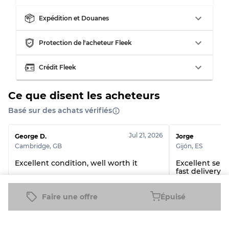
Qualité ABC
30% A, 40% B, 30% C
Expédition et Douanes
Protection de l'acheteur Fleek
Crédit Fleek
Ce que disent les acheteurs
Basé sur des achats vérifiés
Jul 21, 2026
George D.
Jorge
Cambridge
,
GB
Gijón
,
ES
Excellent condition, well worth it
Excellent selle
fast delivery. 1
Faire une offre
Épuisé
Premium Denim Shorts (Lee, Levi's and Wrangler)