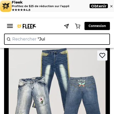
Fleek
×
Obtenir
Profitez de $25 de réduction sur l'appli
★★★★★
4.8
Connexion
Rechercher
"Juicy Co
|
>
>
Home
Jeans
Jean évasés Y2K 10 pièces