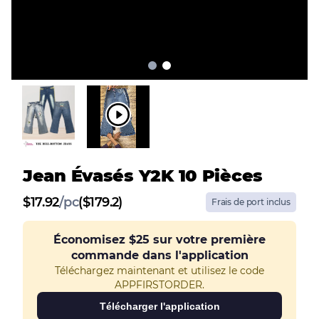
Jean Évasés Y2K 10 Pièces
$
17.92
/
pc
($179.2)
Frais de port inclus
Économisez
$25
sur votre première
commande dans l'application
Téléchargez maintenant et utilisez le code
APPFIRSTORDER.
Télécharger l'application