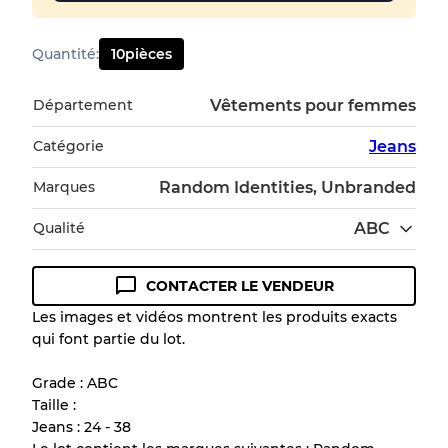
Quantité
:
10
pièces
Département
Vêtements pour femmes
Catégorie
Jeans
Marques
Random Identities, Unbranded
Qualité
ABC
CONTACTER LE VENDEUR
Guide des conditions
Les images et vidéos montrent les produits exacts
qui font partie du lot.
Tous les produits incluent un niveau de
qualité pour comprendre l'état et l'apparence
Grade : ABC
de chaque article avant l'achat.
Taille :
Jeans : 24 - 38
Il y a une marge d'erreur allant jusqu'à
10%